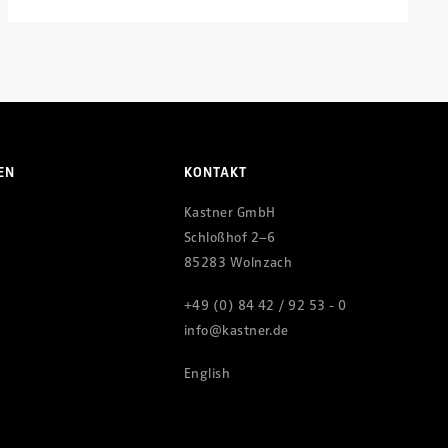
EN
KONTAKT
Kastner GmbH
Schloßhof 2–6
85283 Wolnzach
+49 (0) 84 42 / 92 53 - 0
info@kastner.de
English