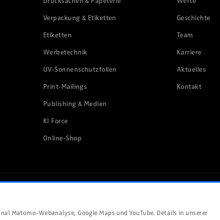
Drucksachen & Papeterie
Werte
Verpackung & Etiketten
Geschichte
Etiketten
Team
Werbetechnik
Karriere
UV-Sonnenschutzfolien
Aktuelles
Print-Mailings
Kontakt
Publishing & Medien
KI Force
Online-Shop
ional Matomo-Webanalyse, Google Maps und YouTube. Details in unserer