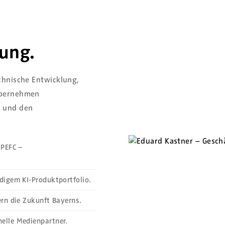
tung.
chnische Entwicklung,
 übernehmen
r und den
 PEFC –
digem KI-Produktportfolio.
ern die Zukunft Bayerns.
elle Medienpartner.