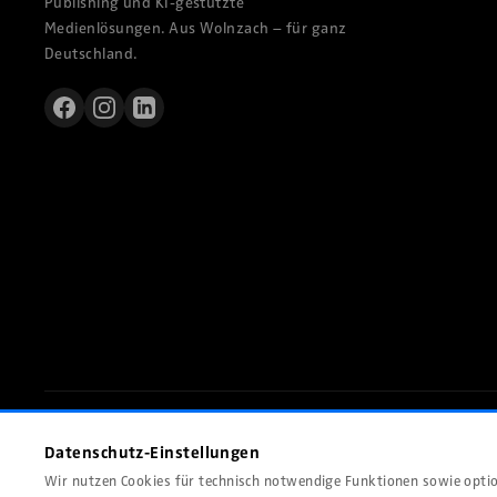
Publishing und KI-gestützte
Medienlösungen. Aus Wolnzach – für ganz
Deutschland.
© 2026 Kastner GmbH, Wolnzach. Alle Rechte vorbehalten.
Datenschutz-Einstellungen
Wir nutzen Cookies für technisch notwendige Funktionen sowie opt