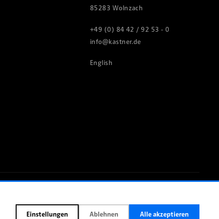
85283 Wolnzach
+49 (0) 84 42 / 92 53 - 0
info@kastner.de
English
Impressum
Datenschutz
Cookie-Einstellungen
Einstellungen
Ablehnen
Alle akzeptieren