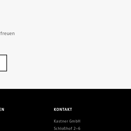
 freuen
EN
KONTAKT
Kastner GmbH
Schloßhof 2–6